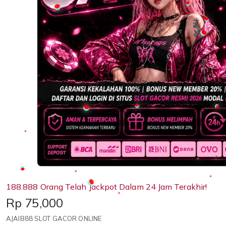
188.888 Orang Telah Jackpot Dalam 24 Jam Terakhir!
Price:
Rp 75,000
AJAIB88 SLOT GACOR ONLINE