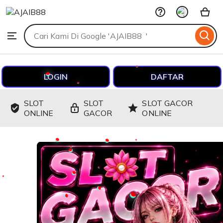
AJAIB88
Skip
to
Search
Browse
ontent
for
items
or
shops
LOGIN
DAFTAR
SLOT
SLOT
SLOT GACOR
ONLINE
GACOR
ONLINE